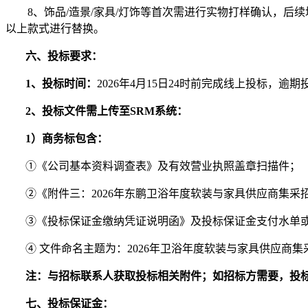
8、
饰品
/造景/家具/灯饰等首次需进行实物打样确认，
以上款式进行替换。
六、投标要求：
1、
投标时间：
2026年4月15
日
24时前完成线上投标，逾期
2、
投标文件需上传至
SRM系统：
1）商务标包含：
①《公司基本资料调查表》及有效营业执照盖章扫描件；
②《附件三：2026年东鹏卫浴年度软装与家具供应商集采
③《投标保证金缴纳凭证说明函》及投标保证金支付水单
④ 文件命名主题为：2026年
卫浴年度软装与家具供应商集
注：
与招标联系人获取投标相关附件；如招标方需要，投
七
、投标保证金：