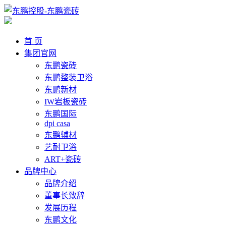
首 页
集团官网
东鹏瓷砖
东鹏整装卫浴
东鹏新材
IW岩板瓷砖
东鹏国际
dpi casa
东鹏辅材
艺耐卫浴
ART+瓷砖
品牌中心
品牌介绍
董事长致辞
发展历程
东鹏文化