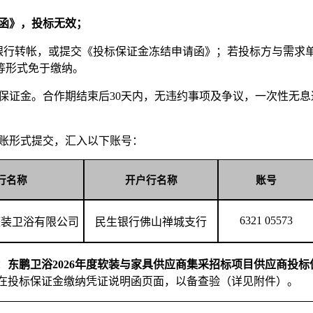
函》，投标无效；
通过银行转帐，或提交《投标保证金冻结申请函》；若投标方与需求
等形式免于缴纳。
保证金。合作期结束后30天内，无违约事项及争议，一次性无
账形式提交，汇入以下账号：
行名称
开户行名称
账号
6321 05573
整装卫浴有限公司
民生银行佛山禅城支行
：
东鹏卫浴
2026
年度软装与家具供应
商集采招标
项目供应商投标
在投标保证金缴纳凭证说明函页面，以备查验（详见附件）。