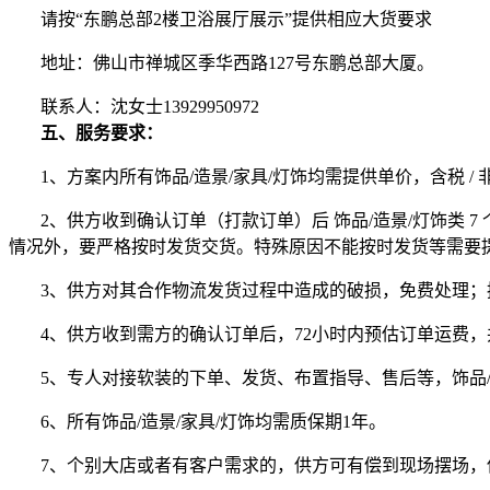
请按
“东鹏总部2楼卫浴展厅展
示
”提供相应大货要求
地址：佛山市禅城区季华西路
127号东鹏总部大厦。
联系人：沈女士
13929950972
五、服务要求：
1、
方案内所有饰品
/造景/家具/灯饰均需提供单价，含税 /
2、
供方收到确认订单（打款订单）后
饰品
/造景/灯饰类
情况外，要严格按时发货交货。特殊原因不能按时发货等需要
3、供方对其合作物流发货过程中造成的破损，免费处理
4、
供方收到需方的确认订单后，
72小时内预估订单运费
5、
专人对接软装的下单、发货、布置指导、售后等，饰品
6、
所有饰品
/造景/家具/灯饰均需质保期1年。
7、个别大店或者有客户需求的，供方可有偿到现场摆场