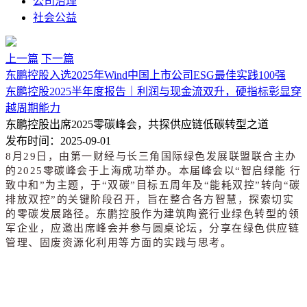
公司治理
社会公益
上一篇
下一篇
东鹏控股入选2025年Wind中国上市公司ESG最佳实践100强
东鹏控股2025半年度报告｜利润与现金流双升，硬指标彰显穿
越周期能力
东鹏控股出席2025零碳峰会，共探供应链低碳转型之道
发布时间：
2025-09-01
8月29日，由第一财经与长三角国际绿色发展联盟联合主办
的2025零碳峰会于上海成功举办。本届峰会以“智启绿能 行
致中和”为主题，于“双碳”目标五周年及“能耗双控”转向“碳
排放双控”的关键阶段召开，旨在整合各方智慧，探索切实
的零碳发展路径。东鹏控股作为建筑陶瓷行业绿色转型的领
军企业，应邀出席峰会并参与圆桌论坛，分享在绿色供应链
管理、固废资源化利用等方面的实践与思考。