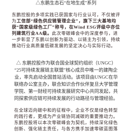
△东鹏生态石“在地生成”系列
东鹏控股的多项实践已获国家与行业认可，不仅被评
为
工信部
“
绿色供应链管理企业
”
，旗下三大基地均
获
“
国家级绿色工厂
”
称号，在
Wind ESG
评级中亦位
列建筑行业
AA
级。
此次零碳峰会中的深度参与，进
一步彰显了东鹏以创新为驱动、以链主为引领，持续
推动行业高质量低碳发展的坚定决心与实际行动。
△ 东鹏控股作为联合国全球契约组织（UNGC）
“25可持续发展链主联盟”核心成员中唯一的建陶企
业，率先启动全国首站活动。该项目由UNGC在华
联络办公室主办，联合知识合作伙伴复旦大学管理
学院、第一财经可持续发展研究中心共同发起，共
同探索供应链可持续发展的行动路径与管理经验。
在全球迈向碳中和的征程中，企业不仅是绿色转型
的践行者，更成为产业链协同减碳的重要推动力。
东鹏控股将以本次零碳峰会为契机，持续深化绿色
创新、强化链主责任，与各方携手加速零碳蓝图落