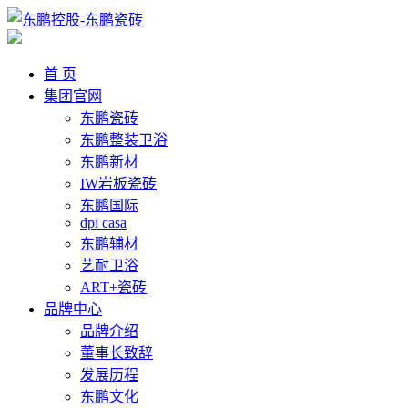
首 页
集团官网
东鹏瓷砖
东鹏整装卫浴
东鹏新材
IW岩板瓷砖
东鹏国际
dpi casa
东鹏辅材
艺耐卫浴
ART+瓷砖
品牌中心
品牌介绍
董事长致辞
发展历程
东鹏文化