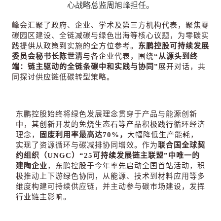
心战略总监周旭峰担任。
峰会汇聚了政府、企业、学术及第三方机构代表，聚焦零
碳园区建设、全链减碳与绿色出海等核心议题，为零碳实
践提供从政策到实施的全方位参考。
东鹏控股可持续发展
委员会秘书长陈世清
与各企业代表，围绕
“
从源头到终
端：链主驱动的全链条碳中和实践与协同
”
展开对话，共
同探讨供应链低碳转型策略。
东鹏控股始终将绿色发展理念贯穿于产品与能源创新
中，其创新开发的免烧生态石等产品积极践行
循环经济
理
念，
固废利用率最高达
70%
，
大幅降低生产能耗，
实现了资源循环与碳减排协同增效。作为
联合国全球契
约组织（
UNGC
）
“25
可持续发展链主联盟
”
中唯一的
建陶企业
，东鹏控股于今年率先启动全国首站活动，积
极推动上下游绿色协同，从能源、技术到材料应用等多
维度构建可持续供应链，并主动参与碳市场建设，发挥
行业链主影响。