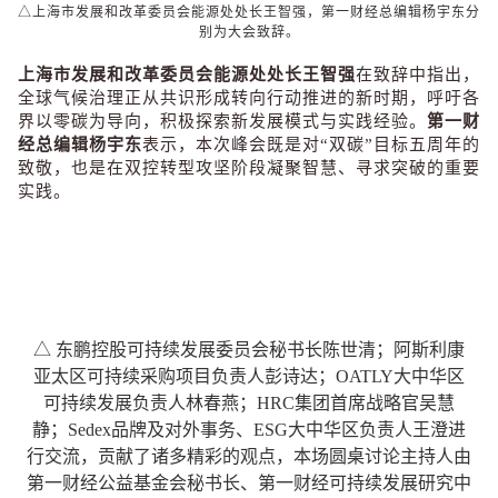
△上海市发展和改革委员会能源处处长王智强，
第一财经总编辑杨宇东分
别为大会致辞。
上海市发展和改革委员会能源处处长王智强
在致辞中指出，
全球气候治理正从共识形成转向行动推进的新时期，呼吁各
界以零碳为导向，积极探索新发展模式与实践经验。
第一财
经总编辑杨宇东
表示，本次峰会既是对
“
双碳
”
目标五周年的
致敬，也是在双控转型攻坚阶段凝聚智慧、寻求突破的重要
实践。
△ 东鹏控股可持续发展委员会秘书长陈世清；阿斯利康
亚太区可持续采购项目负责人彭诗达；OATLY大中华区
可持续发展负责人林春燕；HRC集团首席战略官吴慧
静；Sedex品牌及对外事务、ESG大中华区负责人王澄进
行交流，贡献了诸多精彩的观点，本场圆桌讨论主持人由
第一财经公益基金会秘书长、第一财经可持续发展研究中