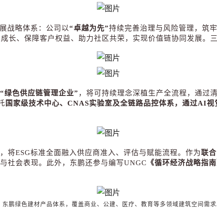
展战略体系：公司以
“
卓越为先
”
持续完善治理与风险管理，筑
工成长、保障客户权益、助力社区共荣，实现价值链协同发展。
“
绿色供应链管理企业
”
，将可持续理念深植生产全流程，通过
托
国家级技术中心、
CNAS
实验室及全链路品控体系，通过
AI
视
，将
ESG
标准全面融入供应商准入、评估与赋能流程。作为
联合
与社会表现。此外，东鹏还参与编写UNGC
《循环经济战略指南
△ 东鹏绿色建材产品体系，覆盖商业、公建、医疗、教育等多领域建筑空间需求