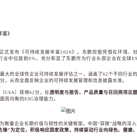
年鉴》
bal）正式发布《可持续发展年鉴2026》。东鹏控股凭借在环境
行业中位居前8%，
充分彰显了东鹏作为行业头部企业在全球E
模最大的全球性企业可持续发展评估之一，涵盖了62个不同行业
分，从而全面反映企业的可持续发展管理和信息披露水准。
CSA）获得62分，在
透明度与报告、产品质量与召回
两项议
面而均衡的
ESG
治理能力。
为衡量企业长期价值与韧性的关键框架。中国
“
双碳
”
战略的深入
先锋
”
为定位，积极响应国家政策，持续驱动行业向绿色、健康