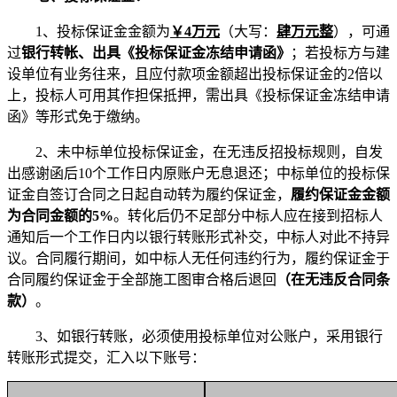
1、投标保证金金额为
￥
4
万元
（大写：
肆万
元整
），可通
过
银行转帐、出具《投标保证金冻结申请函》
；若投标方与建
设单位有业务往来，且应付款项金额超出投标保证金的2倍以
上，投标人可用其作担保抵押，需出具《投标保证金冻结申请
函》等形式免于缴纳。
2、未中标单位投标保证金，在无违反招投标规则，
自发
出感谢函后
10个工作日内
原账户无息退还；中标单位的投标保
证金自签订合同之日起自动转为履约保证金，
履约保证金金额
为合同金额的
5%
。转化后仍不足部分中标人应在接到招标人
通知后一个工作日内以银行转账形式补交，中标人对此不持异
议。合同履行期间，如中标人无任何违约行为，履约保证金于
合同履约保证金于全部施工图审合格后退回
（在无违反合同条
款）
。
3、如银行转账，必须使用投标单位对公账户，采用银行
转账形式提交，汇入以下账号：