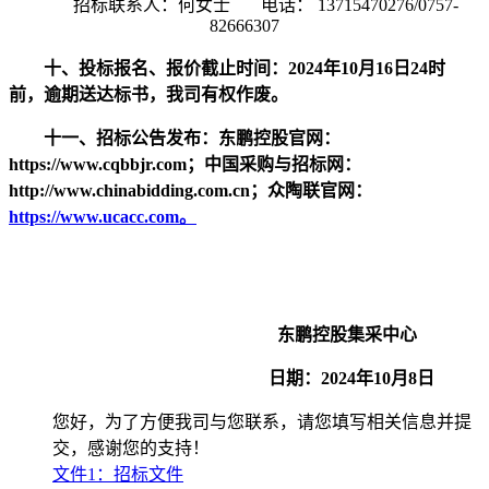
招标联系人：何女士
电话：
13715470276/0757-
82666307
十、投标
报名
、
报价
截止时间：
202
4
年
10
月
16
日
2
4时
前
，
逾期送达标书，我司有权作废。
十
一
、招标公告发布：东鹏控股官网：
https://www.cqbbjr.com；中国采购与招标网：
http://www.chinabidding.com.cn；众陶联官网：
https://www.ucacc.com。
东鹏控股集采中心
日期：
202
4
年
10
月
8
日
您好，为了方便我司与您联系，请您填写相关信息并提
交，感谢您的支持！
文件1：招标文件