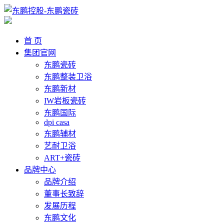
首 页
集团官网
东鹏瓷砖
东鹏整装卫浴
东鹏新材
IW岩板瓷砖
东鹏国际
dpi casa
东鹏辅材
艺耐卫浴
ART+瓷砖
品牌中心
品牌介绍
董事长致辞
发展历程
东鹏文化