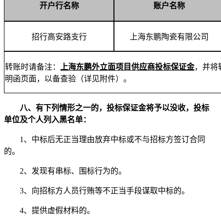
开户行名称
账户名称
招行高安路支行
上海东鹏陶瓷有限公司
转账时请备注：
上海东鹏外立面项目供应商投标保证金
，并将
明函页面，以备查验（详见附件）。
八、
有下列情形之一的，投标保证金将予以没收，投标
单位及个人列入黑名单：
1、中标后无正当理由放弃中标或不与招标方签订合同
的。
2、发现有串标、围标行为的。
3、向招标方人员行贿等不正当手段谋取中标的。
4、提供虚假材料的。