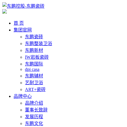
首 页
集团官网
东鹏瓷砖
东鹏整装卫浴
东鹏新材
IW岩板瓷砖
东鹏国际
dpi casa
东鹏辅材
艺耐卫浴
ART+瓷砖
品牌中心
品牌介绍
董事长致辞
发展历程
东鹏文化