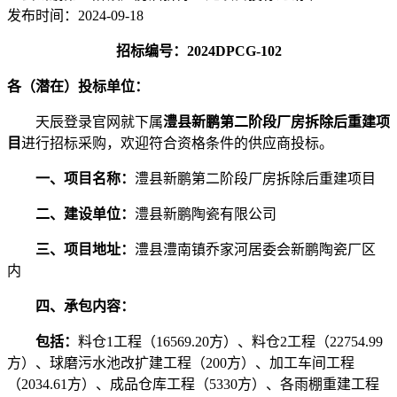
发布时间：
2024-09-18
招标编号：
202
4
DPCG-
102
各（潜在）投标单位：
天辰登录官网就下属
澧县新鹏第二阶段厂房拆除后重建项
目
进行招标采购，欢迎符合资格条件的供应商投标。
一、
项目名称：
澧县新鹏第二阶段厂房拆除后重建项目
二、
建设单位：
澧县新鹏陶瓷有限公司
三、
项目地址：
澧县澧南镇乔家河居委会新鹏陶瓷厂区
内
四、承包内容：
包括：
料仓
1工程（
16569.20方
）、料仓
2工程（
22754.99
方）、球磨污水池改扩建工程（200方）、加工车间工程
（
2034.61方）
、成品仓库工程
（
5330方）
、各雨棚重建工程