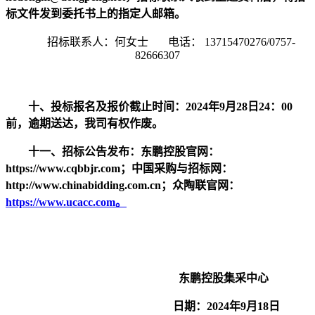
标文件发到委托书上的指定人邮箱。
招标联系人：何女士
电话：
13715470276/0757-
82666307
十、投标
报名及报价
截止时间：
202
4
年
9
月
28
日
24：00
前
，逾期送达，我司有权作废。
十
一
、招标公告发布：东鹏控股官网：
https://www.cqbbjr.com；中国采购与招标网：
http://www.chinabidding.com.cn；众陶联官网：
https://www.ucacc.com。
东鹏控股集
采中心
日期：
202
4
年
9
月
18
日