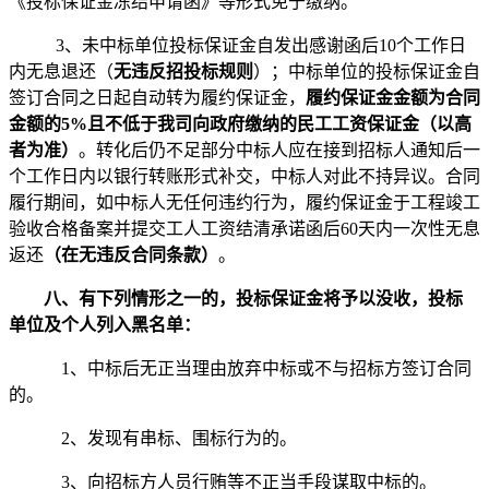
《投标保证金冻结申请函》等形式免于缴纳。
3
、未中标单位投标保证金自发出感谢函后
10个工作日
内无息退还（
无违反招投标规则
）；中标单位的投标保证金自
签订合同之日起自动转为履约保证金，
履约保证金金额为合同
金额的
5%且不低于我司向政府缴纳的民工工资保证金（以高
者为准）
。
转化后仍不足部分中标人应在接到招标人通知后一
个工作日内以银行转账形式补交，中标人对此不持异议。合同
履行期间，如中标人无任何违约行为，履约保证金于工程竣工
验收合格备案并提交工人工资结清承诺函后
60天内一次性无息
返还
（在无违反合同条款）
。
八、
有下列情形之一的，投标保证金将予以没收，投标
单位及个人列入黑名单：
1、中标后无正当理由放弃中标或不与招标方签订合同
的。
2、发现有串标、围标行为的。
3、向招标方人员行贿等不正当手段谋取中标的。