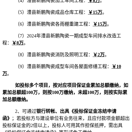
（4）澧县新鹏陶瓷加工车间工程：
￥
8万
。
（5）澧县新鹏陶瓷成品仓库工程：
￥
15万
。
（6）澧县新鹏陶瓷各雨棚重建工程：
￥
15万
。
（7）2024年澧县新鹏陶瓷一期成型车间排水改造工
程：
￥
8万
。
（8）澧县新鹏陶瓷消防及照明工程：
￥
2万
。
（9）澧县新鹏陶瓷成型车间各屋面修缮工程：
￥
10
万
。
如投标多个项目，按对应项目保证金累加总额缴纳，如
累加总额超
100万，则按100万缴纳，未超100万，则按实际累
加总额缴纳。
2、可通过
银行转帐、出具《投标保证金冻结申请
函》
；若投标方与建设单位有业务往来，且应付款项金额超出
投标保证金的2倍以上，投标人可用其作担保抵押，需出具