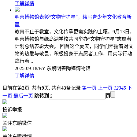
了解详情
明善博物馆表彰“文物守护星”，续写青少年文化教育新
篇
教育不止于教室，文化传承更需实践的土壤。9月13日，
明善博物馆与绿岛湖学校共同举办“文物守护星”志愿者
计划总结表彰大会。 回首这个夏天，同学们怀揣着对文
物的热爱与敬畏，积极投身于志愿者工作，用实际行动
践行着...
2025-09-18/BY 东鹏明善陶瓷博物馆
了解详情
目前在第
2
页,
共有
9
页,
共有
43
条记录
第一页
上一页
1
2
3
4
5
下
一页
最后一页
跳转到
页
投诉举报
关注东鹏微信
关注东鹏微博