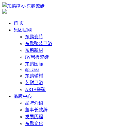
首 页
集团官网
东鹏瓷砖
东鹏整装卫浴
东鹏新材
IW岩板瓷砖
东鹏国际
dpi casa
东鹏辅材
艺耐卫浴
ART+瓷砖
品牌中心
品牌介绍
董事长致辞
发展历程
东鹏文化