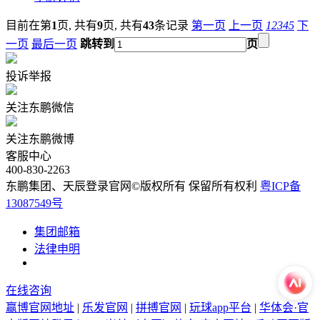
目前在第
1
页,
共有
9
页,
共有
43
条记录
第一页
上一页
1
2
3
4
5
下
一页
最后一页
跳转到
页
投诉举报
关注东鹏微信
关注东鹏微博
客服中心
400-830-2263
东鹏集团、天辰登录官网©版权所有 保留所有权利
粤ICP备
13087549号
集团邮箱
法律申明
在线咨询
赢博官网地址
|
乐发官网
|
拼搏官网
|
玩球app平台
|
华体会·官