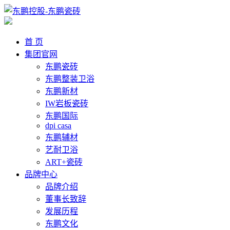
首 页
集团官网
东鹏瓷砖
东鹏整装卫浴
东鹏新材
IW岩板瓷砖
东鹏国际
dpi casa
东鹏辅材
艺耐卫浴
ART+瓷砖
品牌中心
品牌介绍
董事长致辞
发展历程
东鹏文化