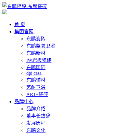
首 页
集团官网
东鹏瓷砖
东鹏整装卫浴
东鹏新材
IW岩板瓷砖
东鹏国际
dpi casa
东鹏辅材
艺耐卫浴
ART+瓷砖
品牌中心
品牌介绍
董事长致辞
发展历程
东鹏文化