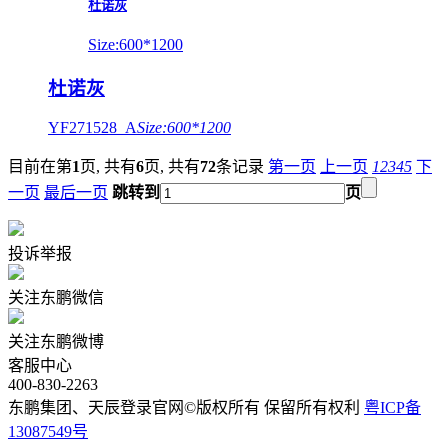
杜诺灰
Size:600*1200
杜诺灰
YF271528_A
Size:600*1200
目前在第
1
页,
共有
6
页,
共有
72
条记录
第一页
上一页
1
2
3
4
5
下
一页
最后一页
跳转到
页
投诉举报
关注东鹏微信
关注东鹏微博
客服中心
400-830-2263
东鹏集团、天辰登录官网©版权所有 保留所有权利
粤ICP备
13087549号